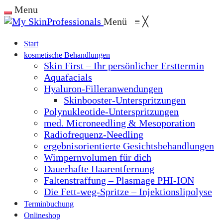
Menu
Menü
≡
╳
Start
kosmetische Behandlungen
Skin First – Ihr persönlicher Ersttermin
Aquafacials
Hyaluron-Filleranwendungen
Skinbooster-Unterspritzungen
Polynukleotide-Unterspritzungen
med. Microneedling & Mesoporation
Radiofrequenz-Needling
ergebnisorientierte Gesichtsbehandlungen
Wimpernvolumen für dich
Dauerhafte Haarentfernung
Faltenstraffung – Plasmage PHI-ION
Die Fett-weg-Spritze – Injektionslipolyse
Terminbuchung
Onlineshop