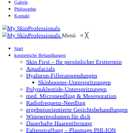
Galerie
Philosophie
Kontakt
Menü
≡
╳
Start
kosmetische Behandlungen
Skin First – Ihr persönlicher Ersttermin
Aquafacials
Hyaluron-Filleranwendungen
Skinbooster-Unterspritzungen
Polynukleotide-Unterspritzungen
med. Microneedling & Mesoporation
Radiofrequenz-Needling
ergebnisorientierte Gesichtsbehandlungen
Wimpernvolumen für dich
Dauerhafte Haarentfernung
Faltenstraffung – Plasmage PHI-ION