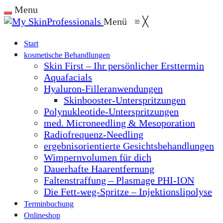
Menu
Menü
≡
╳
Start
kosmetische Behandlungen
Skin First – Ihr persönlicher Ersttermin
Aquafacials
Hyaluron-Filleranwendungen
Skinbooster-Unterspritzungen
Polynukleotide-Unterspritzungen
med. Microneedling & Mesoporation
Radiofrequenz-Needling
ergebnisorientierte Gesichtsbehandlungen
Wimpernvolumen für dich
Dauerhafte Haarentfernung
Faltenstraffung – Plasmage PHI-ION
Die Fett-weg-Spritze – Injektionslipolyse
Terminbuchung
Onlineshop