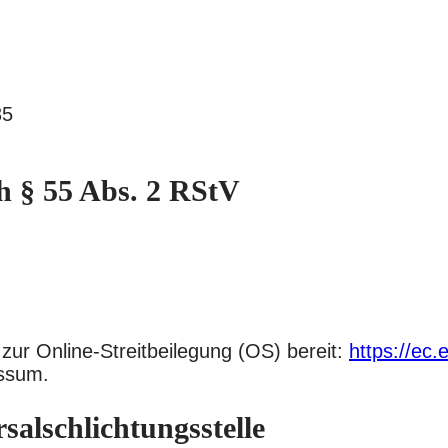
35
h § 55 Abs. 2 RStV
zur Online-Streitbeilegung (OS) bereit:
https://ec
essum.
al­schlichtungs­stelle