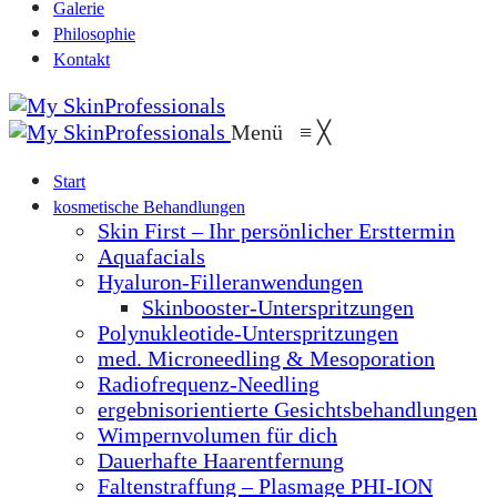
Galerie
Philosophie
Kontakt
Menü
≡
╳
Start
kosmetische Behandlungen
Skin First – Ihr persönlicher Ersttermin
Aquafacials
Hyaluron-Filleranwendungen
Skinbooster-Unterspritzungen
Polynukleotide-Unterspritzungen
med. Microneedling & Mesoporation
Radiofrequenz-Needling
ergebnisorientierte Gesichtsbehandlungen
Wimpernvolumen für dich
Dauerhafte Haarentfernung
Faltenstraffung – Plasmage PHI-ION