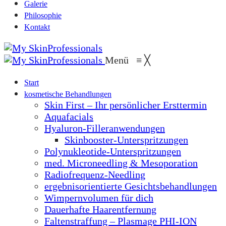
Galerie
Philosophie
Kontakt
Menü
≡
╳
Start
kosmetische Behandlungen
Skin First – Ihr persönlicher Ersttermin
Aquafacials
Hyaluron-Filleranwendungen
Skinbooster-Unterspritzungen
Polynukleotide-Unterspritzungen
med. Microneedling & Mesoporation
Radiofrequenz-Needling
ergebnisorientierte Gesichtsbehandlungen
Wimpernvolumen für dich
Dauerhafte Haarentfernung
Faltenstraffung – Plasmage PHI-ION