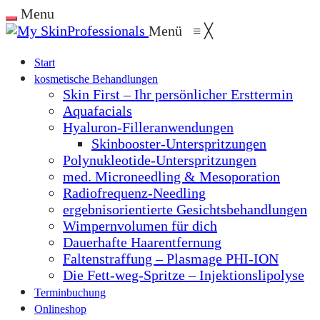
Menu
Menü
≡
╳
Start
kosmetische Behandlungen
Skin First – Ihr persönlicher Ersttermin
Aquafacials
Hyaluron-Filleranwendungen
Skinbooster-Unterspritzungen
Polynukleotide-Unterspritzungen
med. Microneedling & Mesoporation
Radiofrequenz-Needling
ergebnisorientierte Gesichtsbehandlungen
Wimpernvolumen für dich
Dauerhafte Haarentfernung
Faltenstraffung – Plasmage PHI-ION
Die Fett-weg-Spritze – Injektionslipolyse
Terminbuchung
Onlineshop