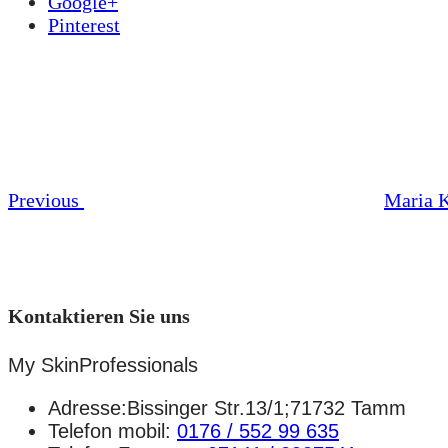
Google+
Pinterest
Beitrags-
Previous
Post
Navigation
Previous
Maria 
Kontaktieren Sie uns
My SkinProfessionals
Adresse:Bissinger Str.13/1;71732 Tamm
Telefon mobil:
0176 / 552 99 635