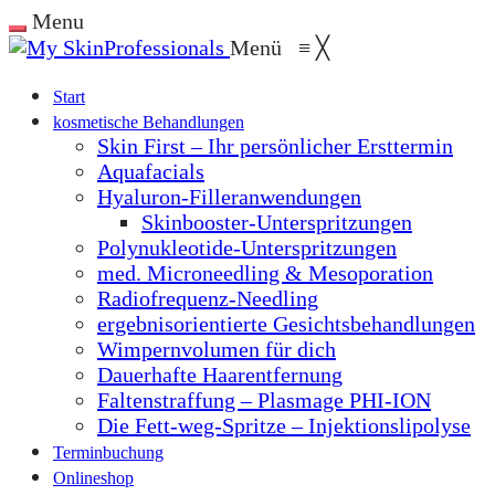
Menu
Menü
≡
╳
Start
kosmetische Behandlungen
Skin First – Ihr persönlicher Ersttermin
Aquafacials
Hyaluron-Filleranwendungen
Skinbooster-Unterspritzungen
Polynukleotide-Unterspritzungen
med. Microneedling & Mesoporation
Radiofrequenz-Needling
ergebnisorientierte Gesichtsbehandlungen
Wimpernvolumen für dich
Dauerhafte Haarentfernung
Faltenstraffung – Plasmage PHI-ION
Die Fett-weg-Spritze – Injektionslipolyse
Terminbuchung
Onlineshop