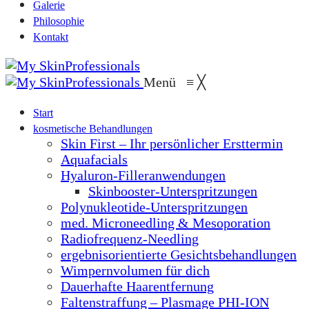
Galerie
Philosophie
Kontakt
Menü
≡
╳
Start
kosmetische Behandlungen
Skin First – Ihr persönlicher Ersttermin
Aquafacials
Hyaluron-Filleranwendungen
Skinbooster-Unterspritzungen
Polynukleotide-Unterspritzungen
med. Microneedling & Mesoporation
Radiofrequenz-Needling
ergebnisorientierte Gesichtsbehandlungen
Wimpernvolumen für dich
Dauerhafte Haarentfernung
Faltenstraffung – Plasmage PHI-ION