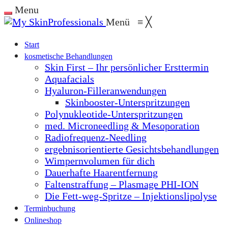
Menu
Menü
≡
╳
Start
kosmetische Behandlungen
Skin First – Ihr persönlicher Ersttermin
Aquafacials
Hyaluron-Filleranwendungen
Skinbooster-Unterspritzungen
Polynukleotide-Unterspritzungen
med. Microneedling & Mesoporation
Radiofrequenz-Needling
ergebnisorientierte Gesichtsbehandlungen
Wimpernvolumen für dich
Dauerhafte Haarentfernung
Faltenstraffung – Plasmage PHI-ION
Die Fett-weg-Spritze – Injektionslipolyse
Terminbuchung
Onlineshop