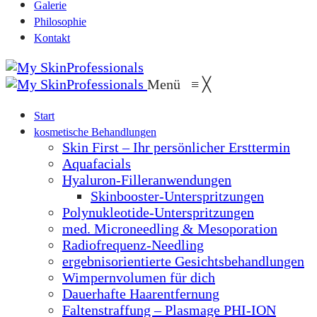
Galerie
Philosophie
Kontakt
Menü
≡
╳
Start
kosmetische Behandlungen
Skin First – Ihr persönlicher Ersttermin
Aquafacials
Hyaluron-Filleranwendungen
Skinbooster-Unterspritzungen
Polynukleotide-Unterspritzungen
med. Microneedling & Mesoporation
Radiofrequenz-Needling
ergebnisorientierte Gesichtsbehandlungen
Wimpernvolumen für dich
Dauerhafte Haarentfernung
Faltenstraffung – Plasmage PHI-ION