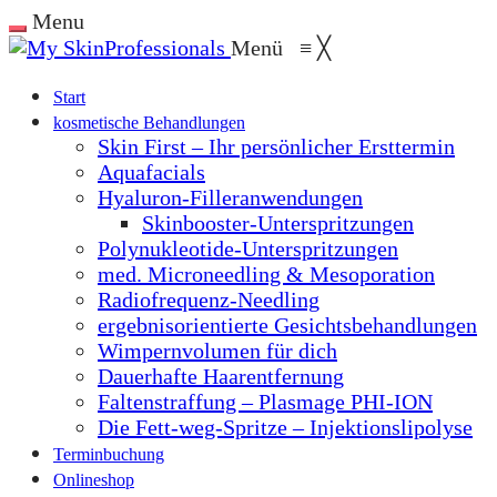
Menu
Menü
≡
╳
Start
kosmetische Behandlungen
Skin First – Ihr persönlicher Ersttermin
Aquafacials
Hyaluron-Filleranwendungen
Skinbooster-Unterspritzungen
Polynukleotide-Unterspritzungen
med. Microneedling & Mesoporation
Radiofrequenz-Needling
ergebnisorientierte Gesichtsbehandlungen
Wimpernvolumen für dich
Dauerhafte Haarentfernung
Faltenstraffung – Plasmage PHI-ION
Die Fett-weg-Spritze – Injektionslipolyse
Terminbuchung
Onlineshop