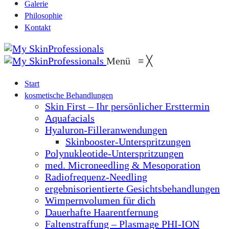
Galerie
Philosophie
Kontakt
Menü
≡
╳
Start
kosmetische Behandlungen
Skin First – Ihr persönlicher Ersttermin
Aquafacials
Hyaluron-Filleranwendungen
Skinbooster-Unterspritzungen
Polynukleotide-Unterspritzungen
med. Microneedling & Mesoporation
Radiofrequenz-Needling
ergebnisorientierte Gesichtsbehandlungen
Wimpernvolumen für dich
Dauerhafte Haarentfernung
Faltenstraffung – Plasmage PHI-ION