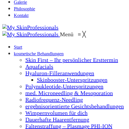
Galerie
Philosophie
Kontakt
Menü
≡
╳
Start
kosmetische Behandlungen
Skin First – Ihr persönlicher Ersttermin
Aquafacials
Hyaluron-Filleranwendungen
Skinbooster-Unterspritzungen
Polynukleotide-Unterspritzungen
med. Microneedling & Mesoporation
Radiofrequenz-Needling
ergebnisorientierte Gesichtsbehandlungen
Wimpernvolumen für dich
Dauerhafte Haarentfernung
Faltenstraffung – Plasmage PHI-ION