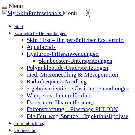
Menu
Menü
≡
╳
Start
kosmetische Behandlungen
Skin First – Ihr persönlicher Ersttermin
Aquafacials
Hyaluron-Filleranwendungen
Skinbooster-Unterspritzungen
Polynukleotide-Unterspritzungen
med. Microneedling & Mesoporation
Radiofrequenz-Needling
ergebnisorientierte Gesichtsbehandlungen
Wimpernvolumen für dich
Dauerhafte Haarentfernung
Faltenstraffung – Plasmage PHI-ION
Die Fett-weg-Spritze – Injektionslipolyse
Terminbuchung
Onlineshop